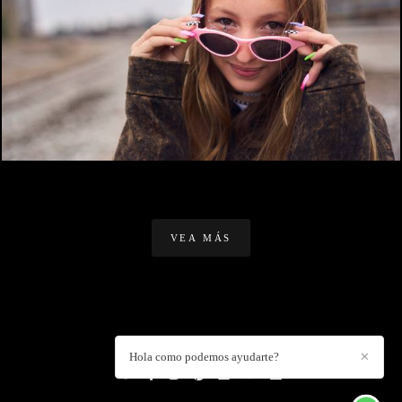
2072
1
VEA MÁS
DANIEL CUART
/
CONTACTO
Hola como podemos ayudarte?
✕