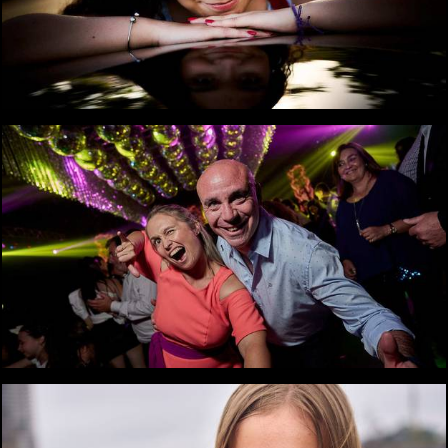
2199
0
1899
0