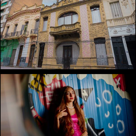
2445
2
2360
0