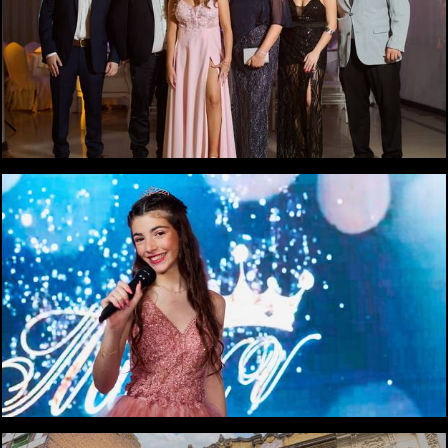
1112
0
1104
0