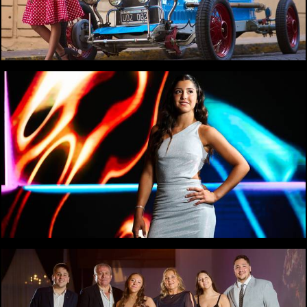
1074
0
1066
0