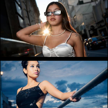
1937
3
1790
4