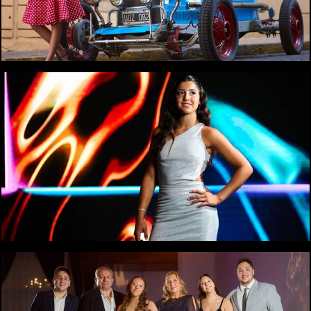
1074
0
1066
0