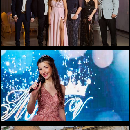
1112
0
1104
0