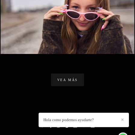
2072
1
VEA MÁS
DANIEL CUART
/
CONTACTO
Hola como podemos ayudarte?
✕