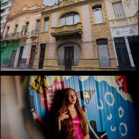
2445
2
2360
0