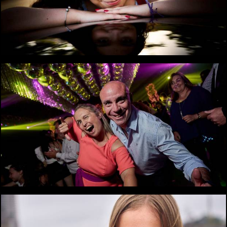
2199
0
1899
0