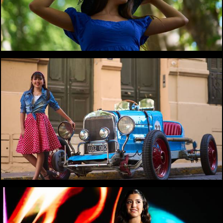
1172
0
1082
0