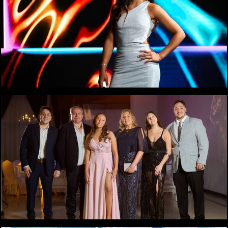
1069
0
1119
0