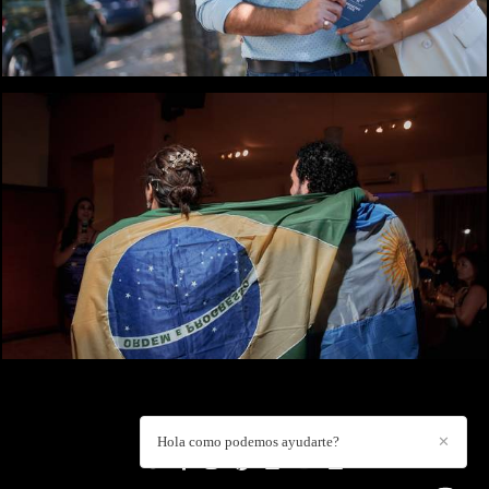
1199
1
DANIEL CUART
/
CONTACTO
Hola como podemos ayudarte?
✕