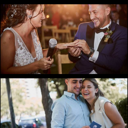
1052
1
1267
1