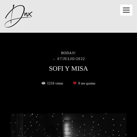
BODAS!
07/JULIO/2022
SOFI Y MISA
1216
vistas
0
me gustan