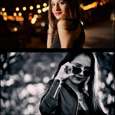
1362
0
2253
1