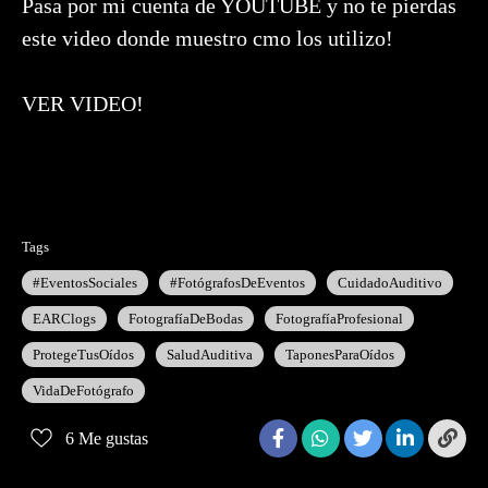
Pasa por mi cuenta de YOUTUBE y no te pierdas
este video donde muestro cmo los utilizo!
VER VIDEO!
Tags
#EventosSociales
#FotógrafosDeEventos
CuidadoAuditivo
EARClogs
FotografíaDeBodas
FotografíaProfesional
ProtegeTusOídos
SaludAuditiva
TaponesParaOídos
VidaDeFotógrafo
6
Me gustas