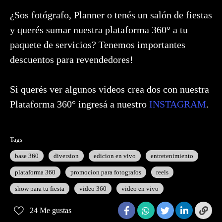
¿Sos fotógrafo, Planner o tenés un salón de fiestas
y querés sumar nuestra plataforma 360° a tu
paquete de servicios? Tenemos importantes
descuentos para revendedores!
Si querés ver algunos videos crea dos con nuestra
Plataforma 360° ingresá a nuestro
INSTAGRAM
.
Tags
base 360
diversion
edicion en vivo
entretenimiento
plataforma 360
promocion para fotografos
reels
show para tu fiesta
video 360
video en vivo
24
Me gustas