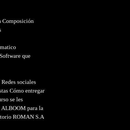
ón Composición
es
rmatico
 Software que
 Redes sociales
stas Cómo entregar
rso se les
nes ALBOOM para la
oratorio ROMAN S.A