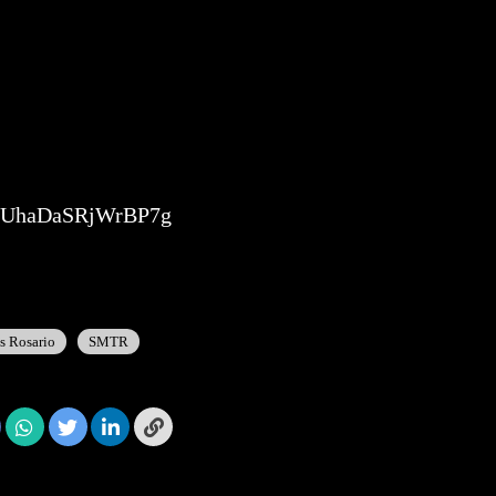
jNUhaDaSRjWrBP7g
es Rosario
SMTR