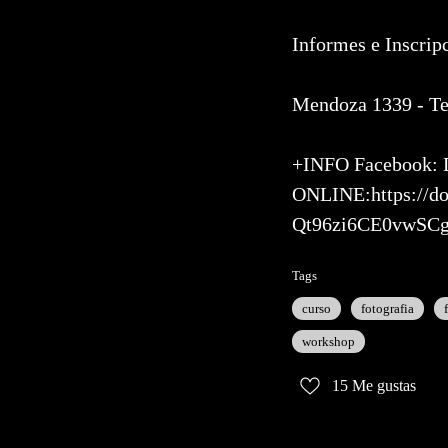
Informes e Inscrip
Mendoza 1339 - Te
+INFO Facebook:
ONLINE:https://
Qt96zi6CE0vwSCg
Tags
curso
fotografia
workshop
15
Me gustas