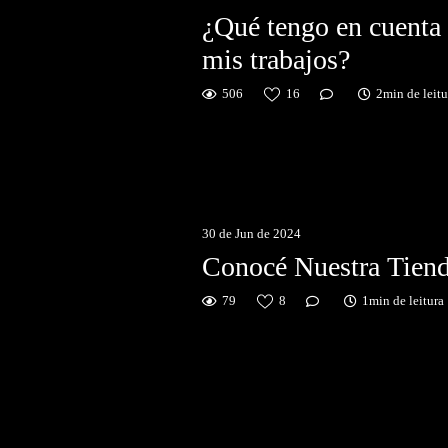
¿Qué tengo en cuenta
mis trabajos?
506
16
2min de leitu
30 de Jun de 2024
Conocé Nuestra Tiend
79
8
1min de leitura