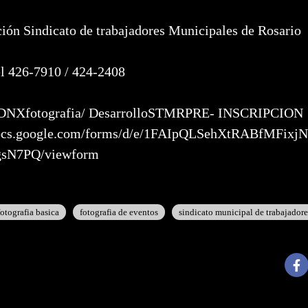
ción Sindicato de trabajadores Municipales de Rosario
l 426-7910 / 424-2408
 DNXfotografia/ DesarrolloSTMRPRE- INSCRIPCION
docs.google.com/forms/d/e/1FAIpQLSehXtRABfMFix
sN7PQ/viewform
fotografia basica
fotografia de eventos
sindicato municipal de trabajador