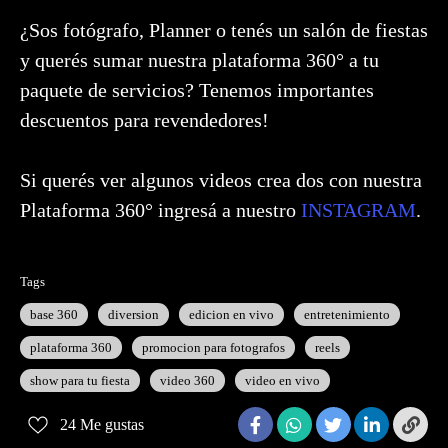
¿Sos fotógrafo, Planner o tenés un salón de fiestas
y querés sumar nuestra plataforma 360° a tu
paquete de servicios? Tenemos importantes
descuentos para revendedores!
Si querés ver algunos videos crea dos con nuestra
Plataforma 360° ingresá a nuestro
INSTAGRAM
.
Tags
base 360
diversion
edicion en vivo
entretenimiento
plataforma 360
promocion para fotografos
reels
show para tu fiesta
video 360
video en vivo
24
Me gustas