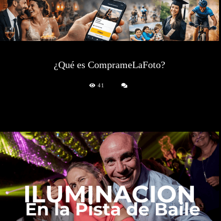
¿Qué es ComprameLaFoto?
41