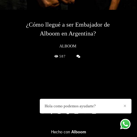
¿Cómo llegué a ser Embajador de
Alboom en Argentina?
ALBOOM
587
DANIEL CUART
/
CONTACTO
Hola como podemos ayudarte?
✕
Hecho con
Alboom