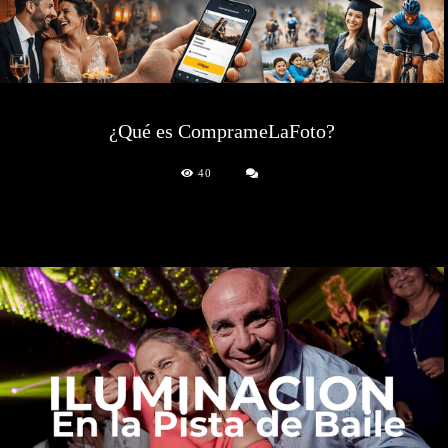
¿Qué es ComprameLaFoto?
40