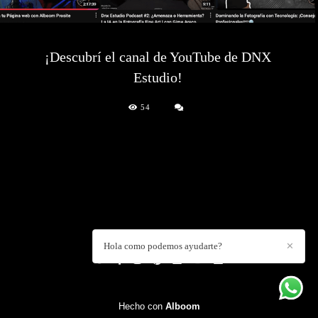
¡Descubrí el canal de YouTube de DNX
Estudio!
54
DANIEL CUART
/
CONTACTO
Hola como podemos ayudarte?
✕
Hecho con
Alboom