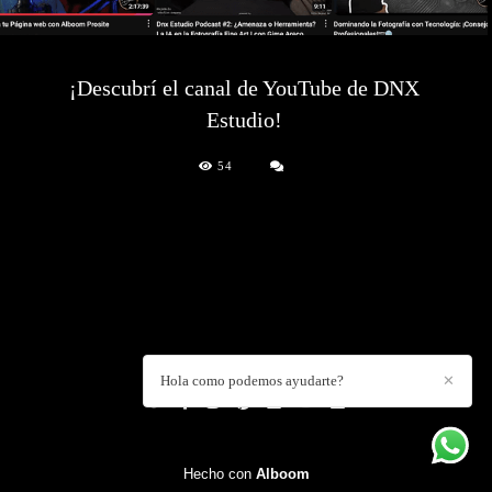
¡Descubrí el canal de YouTube de DNX
Estudio!
54
DANIEL CUART
/
CONTACTO
Hola como podemos ayudarte?
✕
Hecho con
Alboom