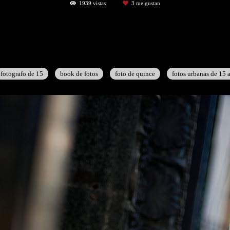
1939
vistas
3
me gustan
fotografo de 15
book de fotos
foto de quince
fotos urbanas de 15 