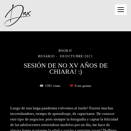
BOOKS!
ROSARIO
08/OCTUBRE/2021
SESIÓN DE NO XV AÑOS DE
CHIARA! :)
1391
vistas
0
me gustan
Luego de una larga pandemia volvemos al ruedo! Fueron muchas
incertidumbres, tiempo de aprendizaje, de capacitarse. De conocer
otro tipo de negocios. pero siempre la fotografía y captar la felicidad
de las adolescentes sintiendose modelos por un día, me hace de
alguna forma acortarme la edad y vovler a sentirme joven! Disffruto