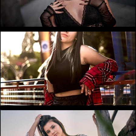
2120
1
1396
0