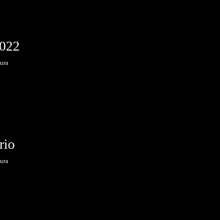
022
tura
rio
tura