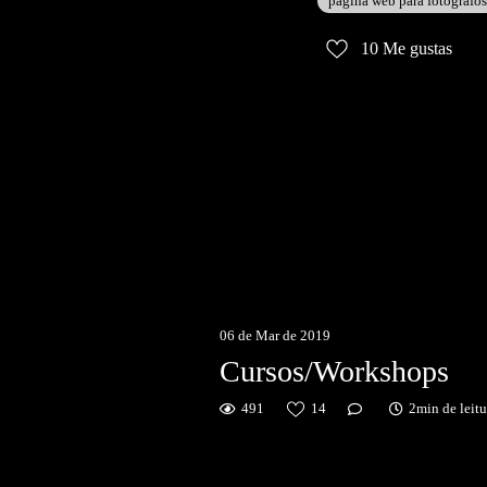
pagina web para fotografos
10
Me gustas
06 de Mar de 2019
Cursos/Workshops
491
14
2min de leitu