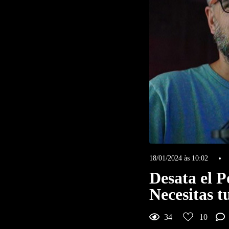
18/01/2024 às 10:02
Desata el P
Necesitas 
10
Me gustas
34
10
Comenta