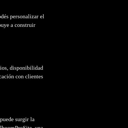
dés personalizar el
ibuye a construir
ios, disponibilidad
cación con clientes
puede surgir la
AlboomProSite, una