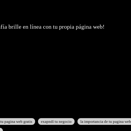
fía brille en línea con tu propia página web!
 tu pagina web gratis
exapndí tu negocio
la importancia de tu pagina web